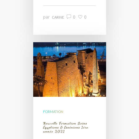
par
0
0
CARINE
FORMATION
Nouvelle Formation Soins
Égyptiens & Esséniens 1ère
année 2021