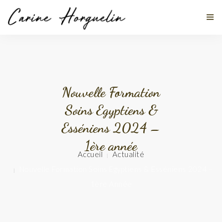
MES DISCIPLINES
Nouvelle Formation
À PROPOS
Soins Egyptiens &
Esséniens 2024 –
TÉMOIGNAGES
1ère année
ACTUALITÉS
Accueil
Actualité
Nouvelle Formation Soins Egyptiens & Esséniens 2024 –
STAGES
1ère Année
CONTACT