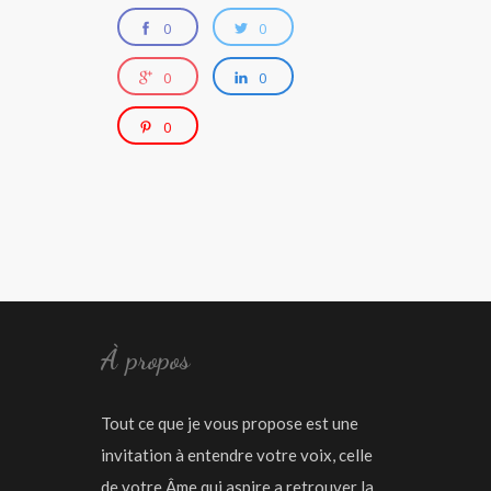
0
0
0
0
0
À propos
Tout ce que je vous propose est une
invitation à entendre votre voix, celle
de votre Âme qui aspire a retrouver la