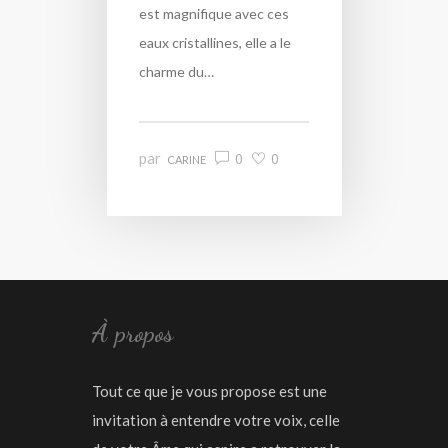
est magnifique avec ces
eaux cristallines, elle a le
charme du…
par
0
0
CARINE
À propos
Tout ce que je vous propose est une
invitation à entendre votre voix, celle